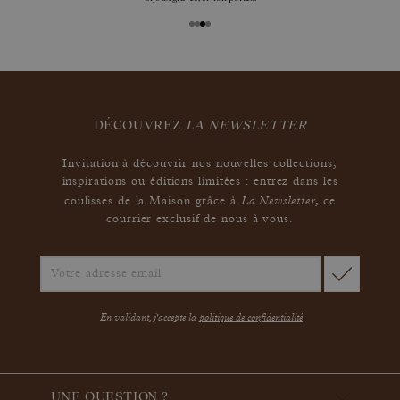
DÉCOUVREZ
LA NEWSLETTER
Invitation à découvrir nos nouvelles collections,
inspirations ou éditions limitées : entrez dans les
La Newsletter
coulisses de la Maison grâce à
,
ce
courrier exclusif de nous à vous.
En validant, j'accepte la
politique de confidentialité
UNE QUESTION ?