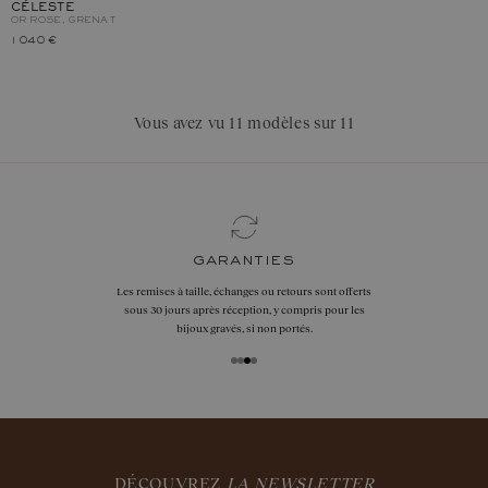
CÉLESTE
OR ROSE, GRENAT
1 040 €
Vous avez vu 11 modèles sur 11
garanties
Les remises à taille, échanges ou retours sont offerts
sous 30 jours après réception, y compris pour les
bijoux gravés, si non portés.
DÉCOUVREZ
LA NEWSLETTER