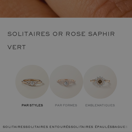
SOLITAIRES OR ROSE SAPHIR
VERT
PAR STYLES
PAR FORMES
EMBLEMATIQUES
solitaires
solitaires entourés
solitaires épaulés
bagues c