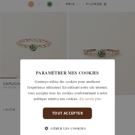
filtres
prix
PARAMÉTRER MES COOKIES
Gemmyo utilise des cookies pour améliorer
CAPUCINE 4 MM
l'expérience utilisateur. En utilisant notre site internet,
OR ROSE, SAPHIR VERT
vous acceptez tous les cookies conformément à notre
politique relative aux cookies.
En savoir plus
PARIS 1901 4 MM
OR ROSE, SAPHIR VERT
1 510 €
2 420 €
TOUT ACCEPTER
GÉRER LES COOKIES
Vous avez vu 2 modèles sur 2