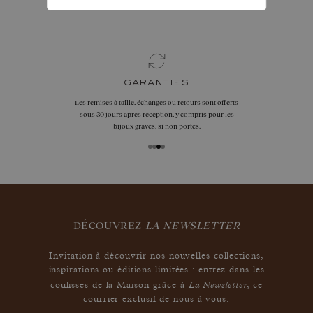
garanties
Les remises à taille, échanges ou retours sont offerts
sous 30 jours après réception, y compris pour les
bijoux gravés, si non portés.
DÉCOUVREZ
LA NEWSLETTER
Invitation à découvrir nos nouvelles collections,
inspirations ou éditions limitées : entrez dans les
La Newsletter
coulisses de la Maison grâce à
,
ce
courrier exclusif de nous à vous.