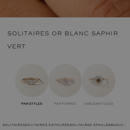
SOLITAIRES OR BLANC SAPHIR
VERT
PAR STYLES
PAR FORMES
EMBLEMATIQUES
solitaires
solitaires entourés
solitaires épaulés
bagues c