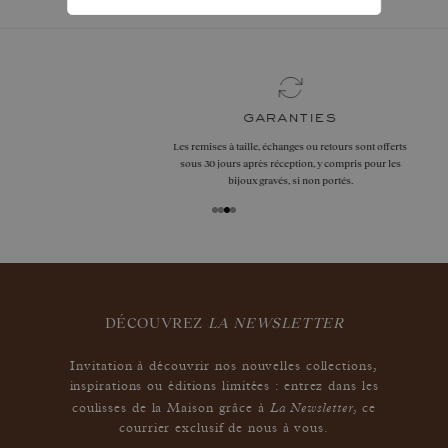
garanties
Les remises à taille, échanges ou retours sont offerts
sous 30 jours après réception, y compris pour les
bijoux gravés, si non portés.
DÉCOUVREZ
LA NEWSLETTER
Invitation à découvrir nos nouvelles collections,
inspirations ou éditions limitées : entrez dans les
La Newsletter
coulisses de la Maison grâce à
,
ce
courrier exclusif de nous à vous.