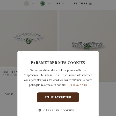
filtres
prix
PARAMÉTRER MES COOKIES
Gemmyo utilise des cookies pour améliorer
CAPUCINE 4 MM
l'expérience utilisateur. En utilisant notre site internet,
OR BLANC, SAPHIR VERT
vous acceptez tous les cookies conformément à notre
politique relative aux cookies.
En savoir plus
PARIS 1901 4 MM
OR BLANC, SAPHIR VERT
1 510 €
2 420 €
TOUT ACCEPTER
GÉRER LES COOKIES
Vous avez vu 2 modèles sur 2