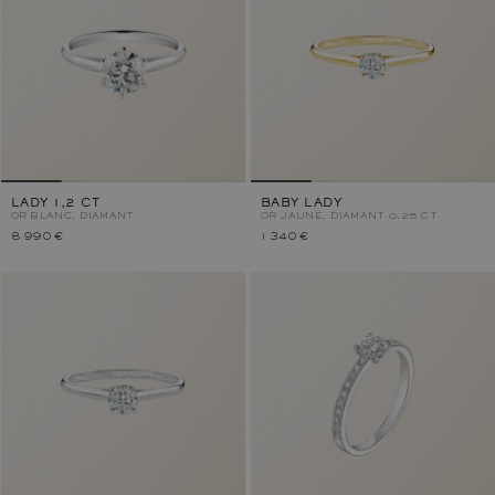
LADY 1,2 CT
BABY LADY
OR BLANC, DIAMANT
OR JAUNE, DIAMANT 0,25 CT
8 990 €
1 340 €