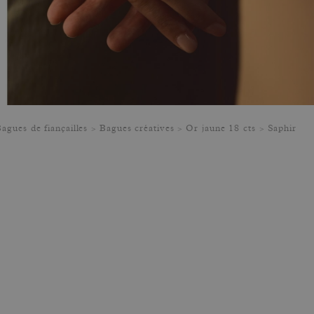
agues de fiançailles
Bagues créatives
Or jaune 18 cts
Saphir