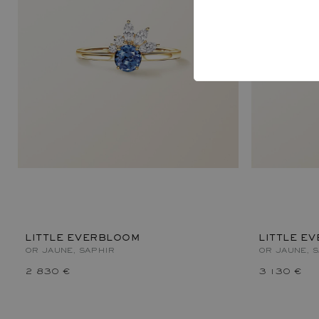
LITTLE EVERBLOOM
LITTLE E
OR JAUNE, SAPHIR
OR JAUNE, 
2 830 €
3 130 €