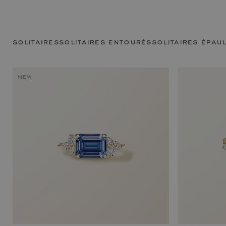
solitaires
solitaires entourés
solitaires épau
NEW