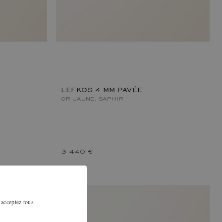
LEFKOS 4 MM PAVÉE
OR JAUNE, SAPHIR
3 440 €
 acceptez tous