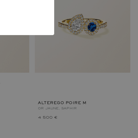
T
ALTEREGO POIRE M
OR JAUNE, SAPHIR
4 500 €