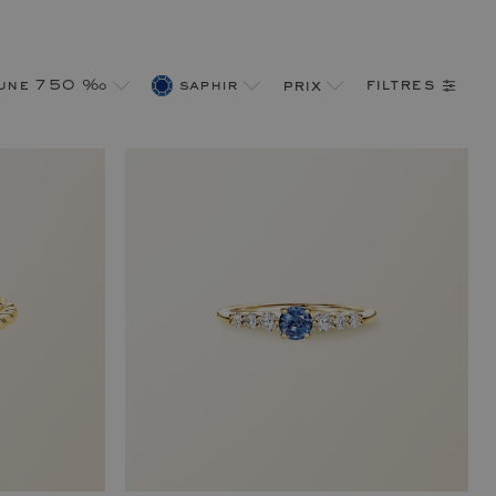
filtres
aune 750 ‰
saphir
prix