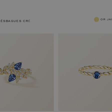
or j
lés
bagues créatives