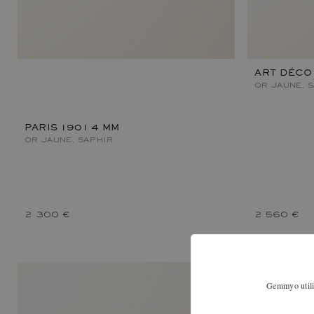
ART DÉCO
OR JAUNE, 
PARIS 1901 4 MM
OR JAUNE, SAPHIR
2 300 €
2 560 €
Gemmyo utilis