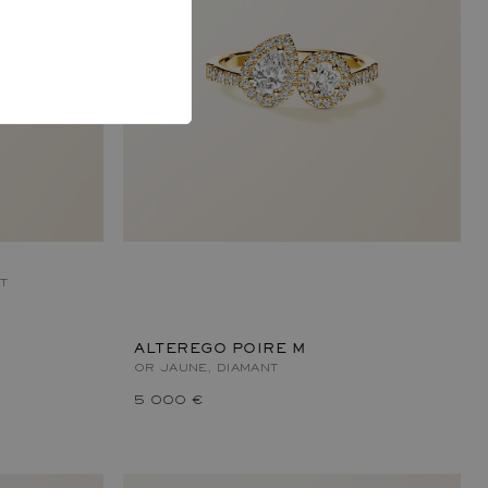
T
ALTEREGO POIRE M
OR JAUNE, DIAMANT
5 000 €