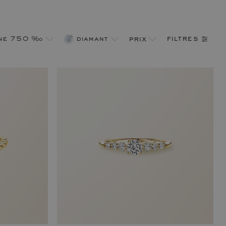
filtres
une 750 ‰
diamant
prix