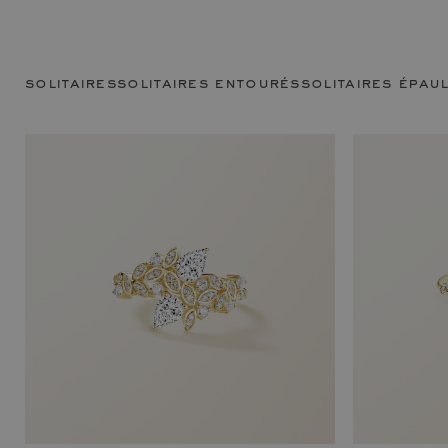
solitaires
solitaires entourés
solitaires épau