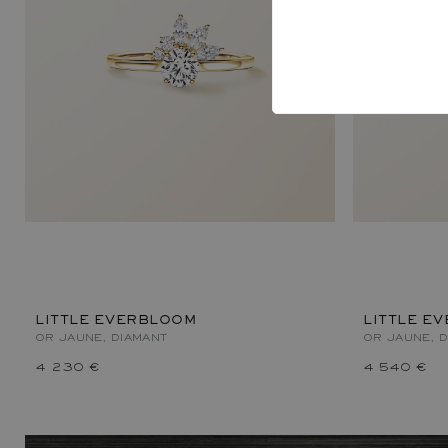
LITTLE EVERBLOOM
LITTLE E
OR JAUNE, DIAMANT
OR JAUNE, 
4 230 €
4 540 €