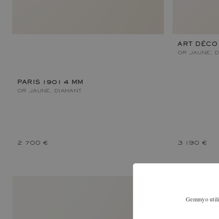
ART DÉCO
OR JAUNE, 
PARIS 1901 4 MM
OR JAUNE, DIAMANT
2 700 €
3 190 €
Gemmyo utilis