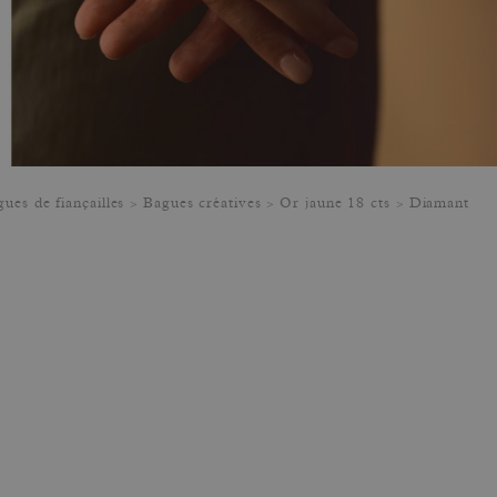
ues de fiançailles
Bagues créatives
Or jaune 18 cts
Diamant