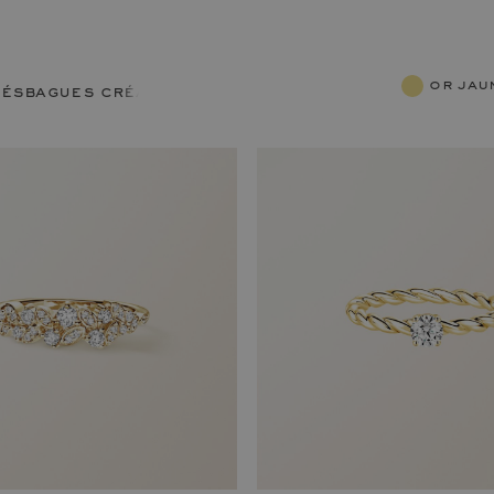
or ja
lés
bagues créatives