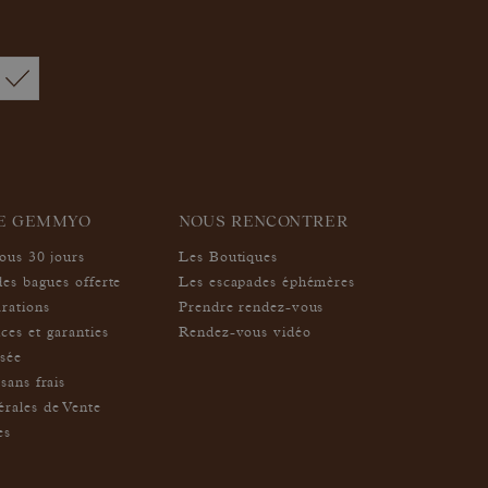
IE GEMMYO
NOUS RENCONTRER
sous 30 jours
Les Boutiques
des bagues offerte
Les escapades éphémères
arations
Prendre rendez-vous
ces et garanties
Rendez-vous vidéo
isée
sans frais
rales de Vente
es