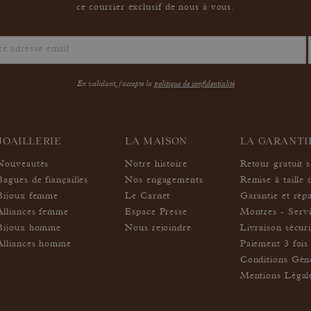
ce courrier exclusif de nous à vous.
En validant, j'accepte la
politique de confidentialité
JOAILLERIE
LA MAISON
LA GARANT
Nouveautés
Notre histoire
Retour gratuit 
Bagues de fiançailles
Nos engagements
Remise à taille 
Bijoux femme
Le Carnet
Garantie et rép
Alliances femme
Espace Presse
Montres - Servi
Bijoux homme
Nous rejoindre
Livraison sécur
Alliances homme
Paiement 3 fois 
Conditions Géné
Mentions Légal