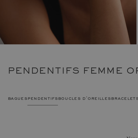
PENDENTIFS FEMME OR
bagues
pendentifs
boucles d'oreilles
bracelet