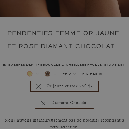
PENDENTIFS FEMME OR JAUNE
ET ROSE DIAMANT CHOCOLAT
bagues
pendentifs
boucles d'oreilles
bracelets
tous les 
filtres
prix
Or jaune et rose 750 ‰
Diamant Chocolat
Nous n'avons malheureusement pas de produits répondant à
cette sélection.