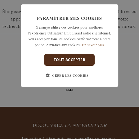
Élargissez votre recherche en retirant un ou plusieurs filtres ou
PARAMÉTRER MES COOKIES
appelez nous au 01 42 46 90 89 pour discuter de votre
Gemmyo utilise des cookies pour améliorer
recherche et voir comment nous pouvons y répondre au mieux.
l'expérience utilisateur. En utilisant notre site internet,
vous acceptez tous les cookies conformément à notre
politique relative aux cookies.
En savoir plus
TOUT ACCEPTER
garanties
Les remises à taille, échanges ou retours sont offerts
GÉRER LES COOKIES
sous 30 jours après réception, y compris pour les
bijoux gravés, si non portés.
DÉCOUVREZ
LA NEWSLETTER