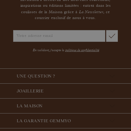
Invitation à découvrir nos nouvelles collections,
inspirations ou éditions limitées : entrez dans les
La Newsletter
coulisses de la Maison grâce à
,
ce
courrier exclusif de nous à vous.
En validant, j'accepte la
politique de confidentialité
UNE QUESTION ?
JOAILLERIE
LA MAISON
LA GARANTIE GEMMYO