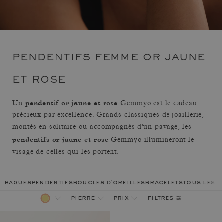
PENDENTIFS FEMME OR JAUNE
ET ROSE
pendentif or jaune et rose
Un
Gemmyo est le cadeau
précieux par excellence. Grands classiques de joaillerie,
montés en solitaire ou accompagnés d'un pavage, les
pendentifs or jaune et rose
Gemmyo illumineront le
visage de celles qui les portent.
bagues
pendentifs
boucles d'oreilles
bracelets
tous les 
filtres
pierre
prix