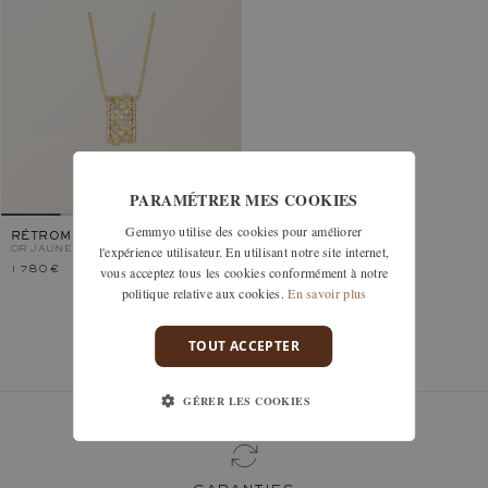
PARAMÉTRER MES COOKIES
Gemmyo utilise des cookies pour améliorer
RÉTROMILANO
l'expérience utilisateur. En utilisant notre site internet,
OR JAUNE ET ROSE, DIAMANT
vous acceptez tous les cookies conformément à notre
1 780 €
politique relative aux cookies.
En savoir plus
TOUT ACCEPTER
Vous avez vu 1 modèles sur 1
GÉRER LES COOKIES