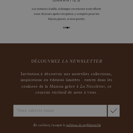
garanties
Les remises à taille, échanges ou retours sont offerts
sous 30 jours après réception, y compris pour les
bijoux gravés, si non portés.
DÉCOUVREZ
LA NEWSLETTER
Invitation à découvrir nos nouvelles collections,
inspirations ou éditions limitées : entrez dans les
La Newsletter
coulisses de la Maison grâce à
,
ce
courrier exclusif de nous à vous.
En validant, j'accepte la
politique de confidentialité