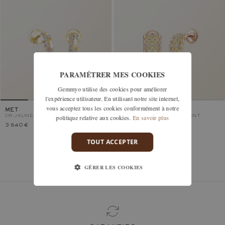
PARAMÉTRER MES COOKIES
Gemmyo utilise des cookies pour améliorer
l'expérience utilisateur. En utilisant notre site internet,
vous acceptez tous les cookies conformément à notre
MET
RÉTROMILANO
politique relative aux cookies.
En savoir plus
OR JAUNE ET ROSE, DIAMANT
OR JAUNE ET ROSE, DIAMANT
3 540 €
2 720 €
TOUT ACCEPTER
Vous avez vu 2 modèles sur 2
GÉRER LES COOKIES