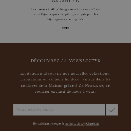
garanties
Les remises à taille, échanges ou retours sont offerts
sous 30 jours après réception, y compris pour les
bijoux gravés, si non portés.
DÉCOUVREZ
LA NEWSLETTER
Invitation à découvrir nos nouvelles collections,
inspirations ou éditions limitées : entrez dans les
La Newsletter
coulisses de la Maison grâce à
,
ce
courrier exclusif de nous à vous.
En validant, j'accepte la
politique de confidentialité