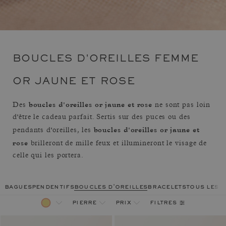
BOUCLES D'OREILLES FEMME
OR JAUNE ET ROSE
boucles d'oreilles or jaune et rose
Des
ne sont pas loin
d'être le cadeau parfait. Sertis sur des puces ou des
boucles d'oreilles or jaune et
pendants d'oreilles, les
rose
brilleront de mille feux et illumineront le visage de
celle qui les portera.
bagues
pendentifs
boucles d'oreilles
bracelets
tous les 
filtres
pierre
prix