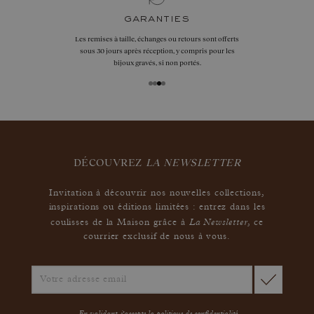
garanties
Les remises à taille, échanges ou retours sont offerts
sous 30 jours après réception, y compris pour les
bijoux gravés, si non portés.
DÉCOUVREZ
LA NEWSLETTER
Invitation à découvrir nos nouvelles collections,
inspirations ou éditions limitées : entrez dans les
La Newsletter
coulisses de la Maison grâce à
,
ce
courrier exclusif de nous à vous.
En validant, j'accepte la
politique de confidentialité