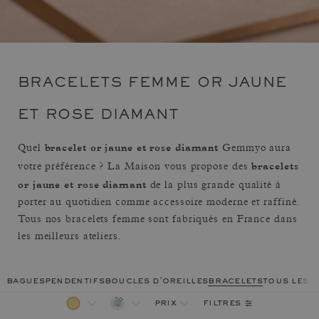
BRACELETS FEMME OR JAUNE
ET ROSE DIAMANT
bracelet or jaune et rose diamant
Quel
Gemmyo aura
bracelets
votre préférence ? La Maison vous propose des
or jaune et rose diamant
de la plus grande qualité à
porter au quotidien comme accessoire moderne et raffiné.
Tous nos bracelets femme sont fabriqués en France dans
les meilleurs ateliers.
bagues
pendentifs
boucles d'oreilles
bracelets
tous les 
filtres
prix