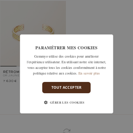
PARAMÉTRER MES COOKIES
Gemmyo utilise des cookies pour améliorer
l'expérience utilisateur. En utilisant notre site internet,
vous acceptez tous les cookies conformément à notre
politique relative aux cookies.
En savoir plus
RÉTROMILANO
OR JAUNE ET ROSE, DIAMANT
7 630 €
TOUT ACCEPTER
GÉRER LES COOKIES
Vous avez vu 1 modèles sur 1