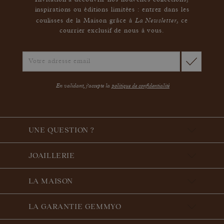
Invitation à découvrir nos nouvelles collections,
inspirations ou éditions limitées : entrez dans les
La Newsletter
coulisses de la Maison grâce à
,
ce
courrier exclusif de nous à vous.
En validant, j'accepte la
politique de confidentialité
UNE QUESTION ?
JOAILLERIE
LA MAISON
LA GARANTIE GEMMYO