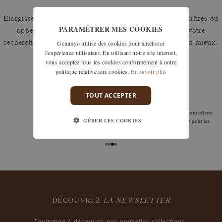
Élargissez votre recherche en retirant un ou plusieurs filtres ou
PARAMÉTRER MES COOKIES
appelez nous au 01 42 46 90 89 pour discuter de votre
Gemmyo utilise des cookies pour améliorer
recherche et voir comment nous pouvons y répondre au mieux.
l'expérience utilisateur. En utilisant notre site internet,
vous acceptez tous les cookies conformément à notre
politique relative aux cookies.
En savoir plus
TOUT ACCEPTER
garanties
Les remises à taille, échanges ou retours sont offerts
GÉRER LES COOKIES
sous 30 jours après réception, y compris pour les
bijoux gravés, si non portés.
DÉCOUVREZ
LA NEWSLETTER