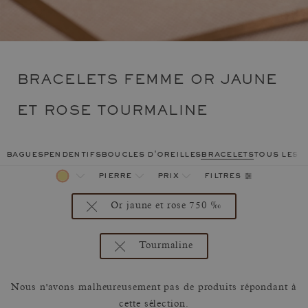
BRACELETS FEMME OR JAUNE
ET ROSE TOURMALINE
bagues
pendentifs
boucles d'oreilles
bracelets
tous les 
filtres
pierre
prix
Or jaune et rose 750 ‰
Tourmaline
Nous n'avons malheureusement pas de produits répondant à
cette sélection.