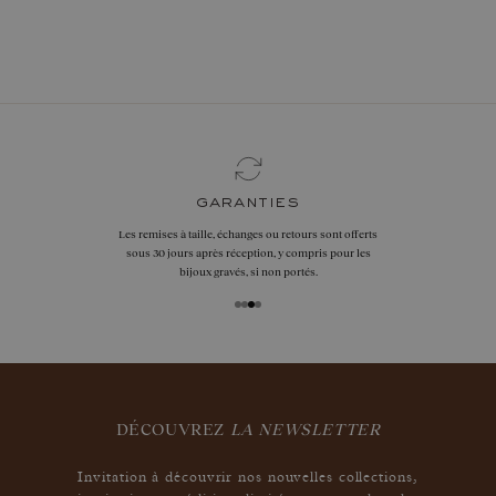
réserver vite
garanties
Les remises à taille, échanges ou retours sont offerts
sous 30 jours après réception, y compris pour les
bijoux gravés, si non portés.
DÉCOUVREZ
LA NEWSLETTER
Invitation à découvrir nos nouvelles collections,