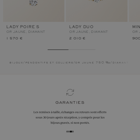
LADY POIRE S
LADY DUO
MI
OR JAUNE, DIAMANT
OR JAUNE, DIAMANT
OR 
1 570 €
2 010 €
900
bijoux
/
pendentifs et colliers
/
or jaune 750 ‰
/
diamant
garanties
Les remises à taille, échanges ou retours sont offerts
sous 30 jours après réception, y compris pour les
bijoux gravés, si non portés.