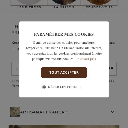
Poids en carat :
0,09
ct
de cette création.”
les pierres
la maison
rendez-vous
UN COUP DE CŒUR ? GARDEZ-LE
PARAMÉTRER MES COOKIES
PRÉCIEUSEMENT.
Gemmyo utilise des cookies pour améliorer
Recevez immédiatement le détail de cette création par e-mail
l'expérience utilisateur. En utilisant notre site internet,
ou partagez-la facilement avec un proche.
vous acceptez tous les cookies conformément à notre
politique relative aux cookies.
En savoir plus
envoyer
TOUT ACCEPTER
En validant, j'accepte la
politique de confidentialité
et d'être abonné à
La
Newsletter
GÉRER LES COOKIES
ARTISANAT FRANÇAIS