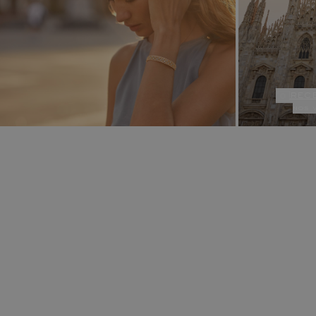
rec
nos 