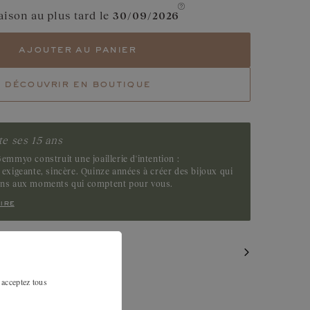
aison au plus tard le
30/09/2026
ajouter au panier
découvrir en boutique
e ses 15 ans
emmyo construit une joaillerie d'intention :
exigeante, sincère. Quinze années à créer des bijoux qui
ens aux moments qui comptent pour vous.
ire
MILAIRES
 acceptez tous