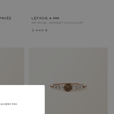
PAVÉE
LEFKOS 4 MM
OR ROSE, DIAMANT CHOCOLAT
3 440 €
 acceptez tous