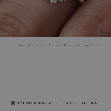
Accueil
Bijoux
Or rose 18 cts
Diamant Chocolat
filtres
‰
diamant chocolat
prix