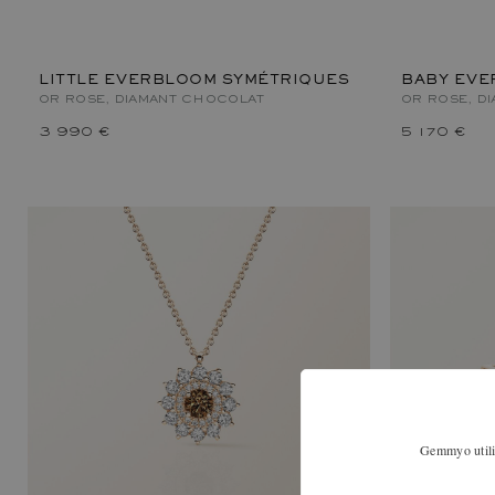
LITTLE EVERBLOOM SYMÉTRIQUES
BABY EVE
OR ROSE, DIAMANT CHOCOLAT
OR ROSE, D
3 990 €
5 170 €
Gemmyo utilis