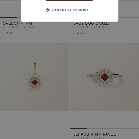
GÉRER LES COOKIES
SABLON 4 MM
LADY DUO OVALE
OR JAUNE, GRENAT
OR JAUNE, GRENAT
1 820 €
1 930 €
LEFKOS 4 MM PAVÉE
OR JAUNE, GRENAT