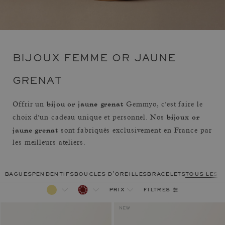
BIJOUX FEMME OR JAUNE
GRENAT
bijou or jaune grenat
Offrir un
Gemmyo, c'est faire le
bijoux or
choix d'un cadeau unique et personnel. Nos
jaune grenat
sont fabriqués exclusivement en France par
les meilleurs ateliers.
bagues
pendentifs
boucles d'oreilles
bracelets
tous les 
filtres
prix
NEW