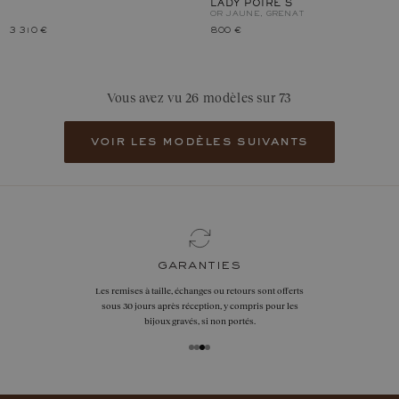
LADY POIRE S
OR JAUNE, GRENAT
3 310 €
800 €
Vous avez vu 26 modèles sur 73
voir les modèles suivants
garanties
Les remises à taille, échanges ou retours sont offerts
sous 30 jours après réception, y compris pour les
bijoux gravés, si non portés.