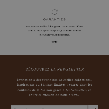
garanties
Les remises à taille, échanges ou retours sont offerts
sous 30 jours après réception, y compris pour les
bijoux gravés, si non portés.
DÉCOUVREZ
LA NEWSLETTER
Invitation à découvrir nos nouvelles collections,
inspirations ou éditions limitées : entrez dans les
La Newsletter
coulisses de la Maison grâce à
,
ce
courrier exclusif de nous à vous.