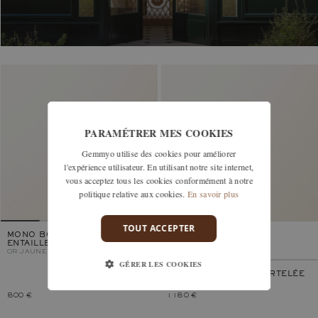
PARAMÉTRER MES COOKIES
Gemmyo utilise des cookies pour améliorer
l'expérience utilisateur. En utilisant notre site internet,
vous acceptez tous les cookies conformément à notre
politique relative aux cookies.
En savoir plus
TOUT ACCEPTER
MONO BOUCLE D'OREILLE
ENTAILLE
OR JAUNE
GÉRER LES COOKIES
ST-HONORÉ 3 MM MARTELÉE
OR JAUNE
800 €
1 180 €