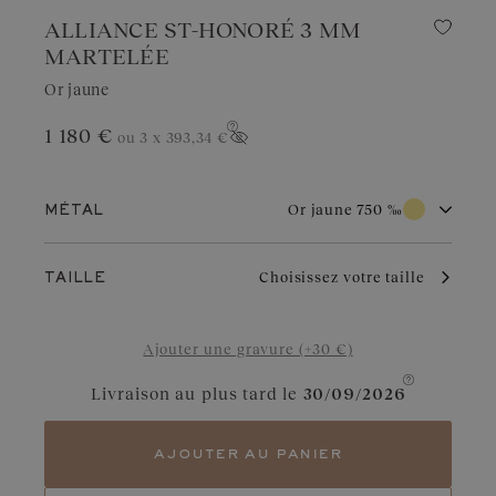
ALLIANCE ST-HONORÉ 3 MM
MARTELÉE
Or jaune
1 180 €
ou 3 x
393,34 €
Afficher le prix
Or jaune 750 ‰
MÉTAL
Or blanc 750 ‰
Or rose 750 ‰
Choisissez votre taille
TAILLE
Or jaune 750 ‰
Platine 950 ‰
Par son éclat chaud et traditionnel, l’or jaune séduit par son
Ajouter une gravure (+30 €)
intemporalité. Il apporte une touche radieuse à tous les styles.
Bien entretenu, il vieillit avec grâce et conserve sa brillance au fil
des années.
Livraison au plus tard le
30/09/2026
ajouter au panier