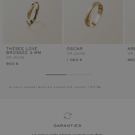
THÉSÉE LOVE
OSCAR
AR
BROSSÉE 3 MM
OR JAUNE
OR 
OR JAUNE
1 060 €
860
900 €
bijoux homme
/
bagues homme
/
or jaune 750 ‰
garanties
Les remises à taille, échanges ou retours sont offerts