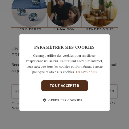
caractère au bijou. J’ai voulu proposer le design dans une
version plus fine à la suite à de nombreuses demandes de
nos clients."
les pierres
la maison
rendez-vous
PARAMÉTRER MES COOKIES
UN COUP DE CŒUR ? GARDEZ-LE
Gemmyo utilise des cookies pour améliorer
PRÉCIEUSEMENT.
l'expérience utilisateur. En utilisant notre site internet,
Recevez immédiatement le détail de cette création par e-mail
vous acceptez tous les cookies conformément à notre
ou partagez-la facilement avec un proche.
politique relative aux cookies.
En savoir plus
TOUT ACCEPTER
envoyer
GÉRER LES COOKIES
En validant, j'accepte la
politique de confidentialité
et d'être abonné à
La
Newsletter