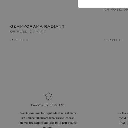
ART DÉCO
OR ROSE, D
GEMMYORAMA RADIANT
OR ROSE, DIAMANT
3 800 €
7 270 €
savoir-faire
Nos bijoux sont fabriqués dans nos ateliers
La livr
en France, alliant artisanat d’excellence et
TOM in
pierres précieuses choisies pour leur qualité
toute 
unique.