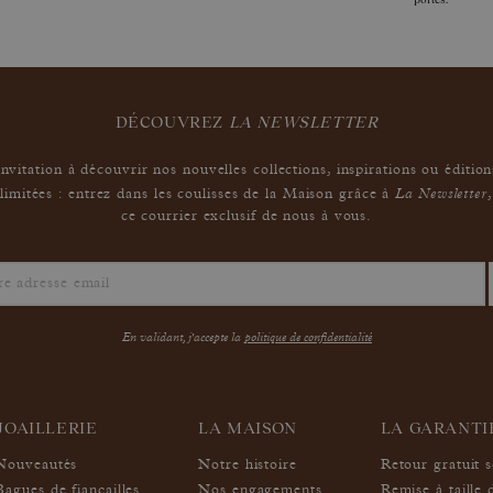
DÉCOUVREZ
LA NEWSLETTER
Invitation à découvrir nos nouvelles collections, inspirations ou édition
La Newsletter
limitées : entrez dans les coulisses de la Maison grâce à
,
ce courrier exclusif de nous à vous.
En validant, j'accepte la
politique de confidentialité
JOAILLERIE
LA MAISON
LA GARANT
Nouveautés
Notre histoire
Retour gratuit 
Bagues de fiançailles
Nos engagements
Remise à taille 