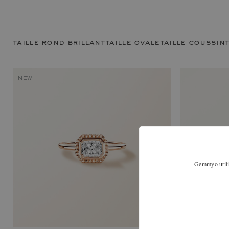
taille rond brillant
taille ovale
taille coussin
NEW
Gemmyo utilis