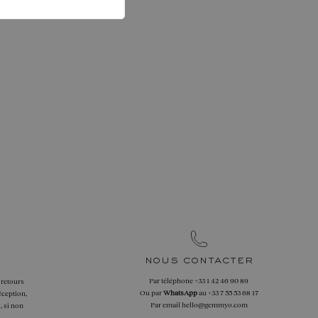
nous contacter
Par téléphone
+33 1 42 46 90 89
 retours
Ou par
WhatsApp
au
+33 7 55 53 68 17
éception,
Par email
hello@gemmyo.com
, si non