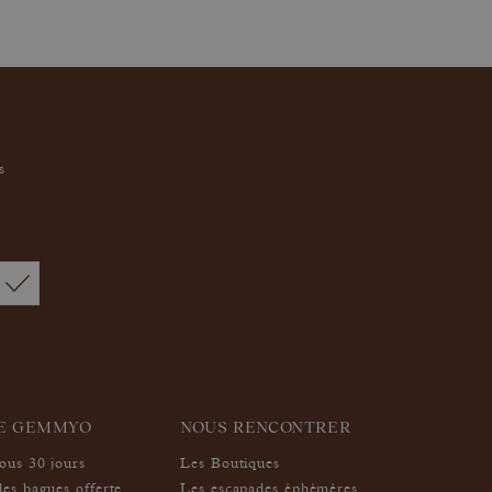
s
IE GEMMYO
NOUS RENCONTRER
sous 30 jours
Les Boutiques
des bagues offerte
Les escapades éphémères