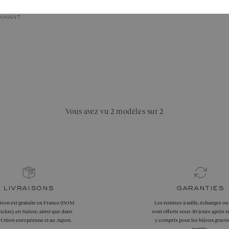
IAMANT
Vous avez vu 2 modèles sur 2
livraisons
garanties
aison est gratuite en France (DOM
Les remises à taille, échanges ou
clus), en Suisse, ainsi que dans
sont offerts sous 30 jours après r
l'Union européenne et au Japon.
y compris pour les bijoux gravés
portés.