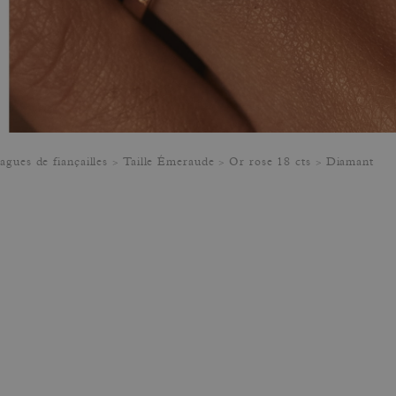
agues de fiançailles
Taille Émeraude
Or rose 18 cts
Diamant