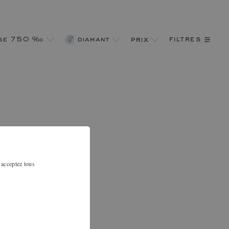
filtres
ose 750 ‰
diamant
prix
 acceptez tous