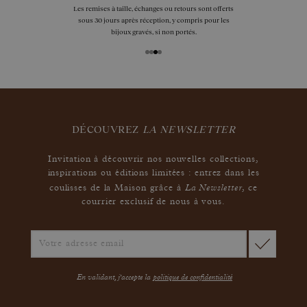
Les remises à taille, échanges ou retours sont offerts
sous 30 jours après réception, y compris pour les
bijoux gravés, si non portés.
DÉCOUVREZ
LA NEWSLETTER
Invitation à découvrir nos nouvelles collections,
inspirations ou éditions limitées : entrez dans les
La Newsletter
coulisses de la Maison grâce à
,
ce
courrier exclusif de nous à vous.
En validant, j'accepte la
politique de confidentialité