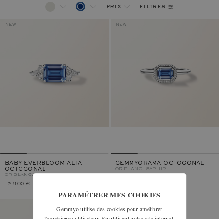
filtres
prix
NEW
NEW
BABY EVERBLOOM ALTA
GEMMYORAMA OCTOGONAL
OCTOGONAL
OR BLANC, SAPHIR
OR BLANC, SAPHIR
12 900 €
2 050 €
PARAMÉTRER MES COOKIES
Gemmyo utilise des cookies pour améliorer
l'expérience utilisateur. En utilisant notre site internet,