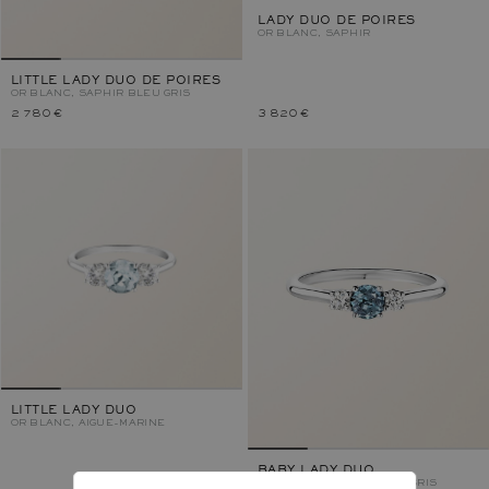
LADY DUO DE POIRES
OR BLANC, SAPHIR
LITTLE LADY DUO DE POIRES
OR BLANC, SAPHIR BLEU GRIS
2 780 €
3 820 €
LITTLE LADY DUO
OR BLANC, AIGUE-MARINE
BABY LADY DUO
OR BLANC, SAPHIR BLEU GRIS