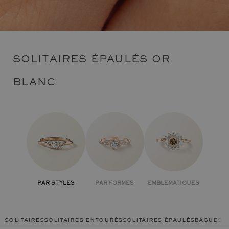
SOLITAIRES ÉPAULÉS OR
BLANC
PAR STYLES
PAR FORMES
EMBLEMATIQUES
solitaires
solitaires entourés
solitaires épaulés
bagues c