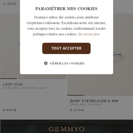
2 130 €
1 590 €
PARAMÉTRER MES COOKIES
Gemmyo utilise des cookies pour améliorer
l'expérience utilisateur. En utilisant notre site internet,
vous acceptez tous les cookies conformément à notre
politique relative aux cookies.
En savoir plus
TOUT ACCEPTER
GÉRER LES COOKIES
LADY DUO
OR BLANC, DIAMANT 0,8 CT
BABY EVERBLOOM 6 MM
OR BLANC, DIAMANT
6 920 €
6 370 €