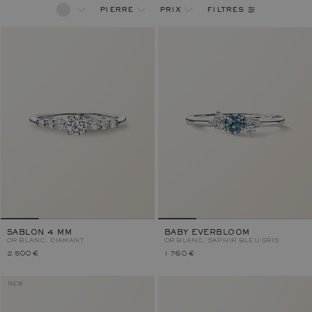
filtres
pierre
prix
SABLON 4 MM
BABY EVERBLOOM
OR BLANC, DIAMANT
OR BLANC, SAPHIR BLEU GRIS
2 500 €
1 760 €
NEW