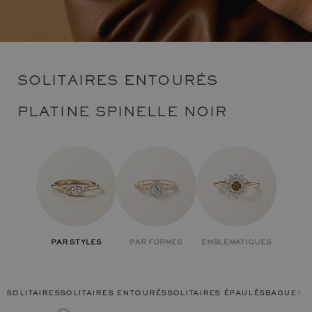
SOLITAIRES ENTOURÉS
PLATINE SPINELLE NOIR
PAR STYLES
PAR FORMES
EMBLEMATIQUES
solitaires
solitaires entourés
solitaires épaulés
bagues c