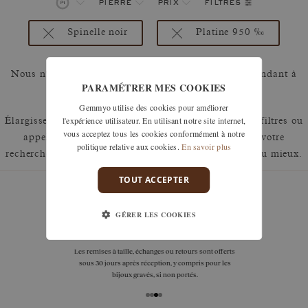
filtres
pierre
prix
Spinelle noir
Platine 950 ‰
Nous n'avons malheureusement pas de produits répondant à
PARAMÉTRER MES COOKIES
cette sélection.
Gemmyo utilise des cookies pour améliorer
l'expérience utilisateur. En utilisant notre site internet,
Élargissez votre recherche en retirant un ou plusieurs filtres ou
vous acceptez tous les cookies conformément à notre
appelez nous au 01 42 46 90 89 pour discuter de votre
politique relative aux cookies.
En savoir plus
recherche et voir comment nous pouvons y répondre au mieux.
TOUT ACCEPTER
GÉRER LES COOKIES
garanties
Les remises à taille, échanges ou retours sont offerts
sous 30 jours après réception, y compris pour les
bijoux gravés, si non portés.