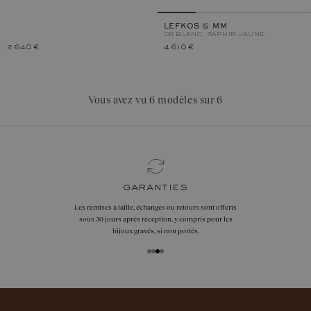
LEFKOS 5 MM
OR BLANC, SAPHIR JAUNE
2 640 €
4 610 €
Vous avez vu 6 modèles sur 6
garanties
Les remises à taille, échanges ou retours sont offerts
sous 30 jours après réception, y compris pour les
bijoux gravés, si non portés.