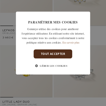
PARAMÉTRER MES COOKIES
Gemmyo utilise des cookies pour améliorer
LEFKOS 4 MM PAVÉE
LEFKOS 5 MM PAVÉE
l'expérience utilisateur. En utilisant notre site internet,
OR BLANC, SAPHIR JAUNE
OR JAUNE, SAPHIR JAUNE
vous acceptez tous les cookies conformément à notre
3 560 €
4 910 €
politique relative aux cookies.
En savoir plus
TOUT ACCEPTER
GÉRER LES COOKIES
LITTLE LADY DUO
OR JAUNE, SAPHIR JAUNE