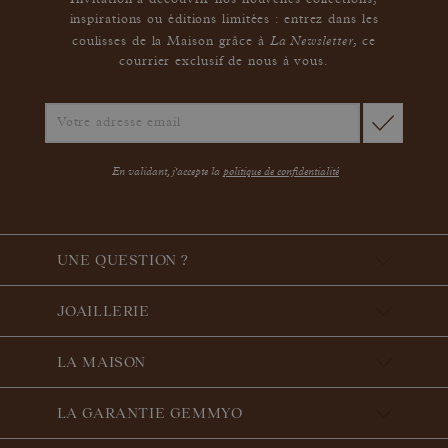
Invitation à découvrir nos nouvelles collections,
inspirations ou éditions limitées : entrez dans les
La Newsletter
coulisses de la Maison grâce à
,
ce
courrier exclusif de nous à vous.
En validant, j'accepte la
politique de confidentialité
UNE QUESTION ?
JOAILLERIE
LA MAISON
LA GARANTIE GEMMYO