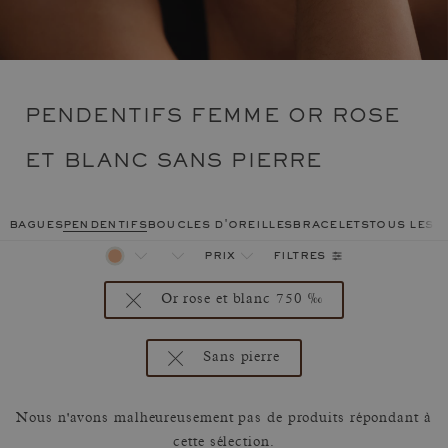
PENDENTIFS FEMME OR ROSE
ET BLANC SANS PIERRE
bagues
pendentifs
boucles d'oreilles
bracelets
tous les 
filtres
prix
Or rose et blanc 750 ‰
Sans pierre
Nous n'avons malheureusement pas de produits répondant à
cette sélection.