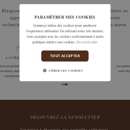
Élargissez votre recherche en retirant un ou plusieurs filtres ou
PARAMÉTRER MES COOKIES
appelez nous au 01 42 46 90 89 pour discuter de votre
Gemmyo utilise des cookies pour améliorer
recherche et voir comment nous pouvons y répondre au mieux.
l'expérience utilisateur. En utilisant notre site internet,
vous acceptez tous les cookies conformément à notre
politique relative aux cookies.
En savoir plus
TOUT ACCEPTER
garanties
Les remises à taille, échanges ou retours sont offerts
GÉRER LES COOKIES
sous 30 jours après réception, y compris pour les
bijoux gravés, si non portés.
DÉCOUVREZ
LA NEWSLETTER