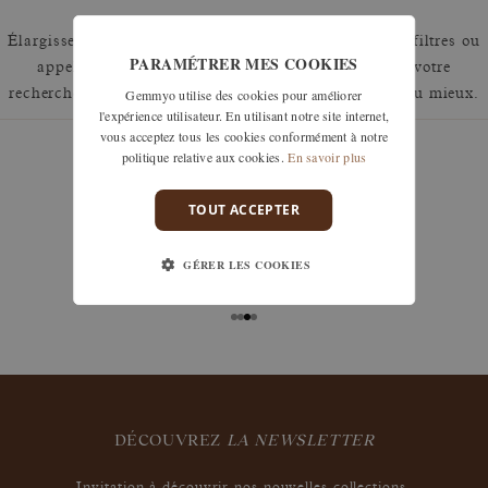
Élargissez votre recherche en retirant un ou plusieurs filtres ou
PARAMÉTRER MES COOKIES
appelez nous au 01 42 46 90 89 pour discuter de votre
Gemmyo utilise des cookies pour améliorer
recherche et voir comment nous pouvons y répondre au mieux.
l'expérience utilisateur. En utilisant notre site internet,
vous acceptez tous les cookies conformément à notre
politique relative aux cookies.
En savoir plus
TOUT ACCEPTER
garanties
Les remises à taille, échanges ou retours sont offerts
GÉRER LES COOKIES
sous 30 jours après réception, y compris pour les
bijoux gravés, si non portés.
DÉCOUVREZ
LA NEWSLETTER