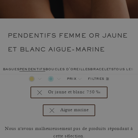
PENDENTIFS FEMME OR JAUNE
ET BLANC AIGUE-MARINE
bagues
pendentifs
boucles d'oreilles
bracelets
tous les 
filtres
prix
Or jaune et blanc 750 ‰
Aigue marine
Nous n'avons malheureusement pas de produits répondant à
cette sélection.