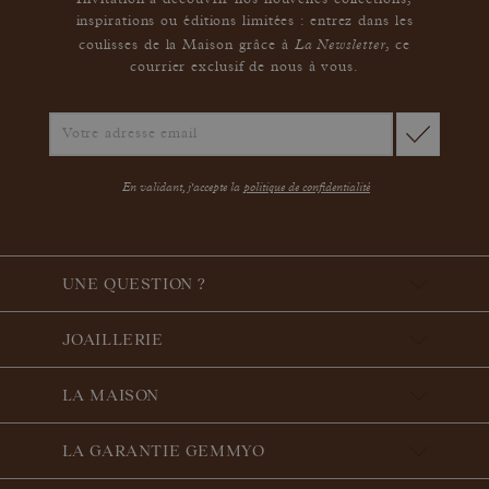
Invitation à découvrir nos nouvelles collections,
inspirations ou éditions limitées : entrez dans les
La Newsletter
coulisses de la Maison grâce à
,
ce
courrier exclusif de nous à vous.
En validant, j'accepte la
politique de confidentialité
UNE QUESTION ?
JOAILLERIE
LA MAISON
LA GARANTIE GEMMYO