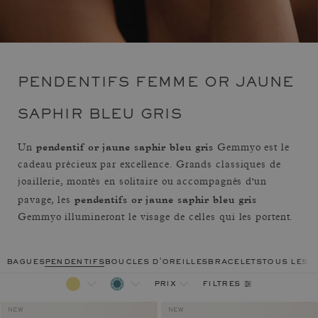
PENDENTIFS FEMME OR JAUNE
SAPHIR BLEU GRIS
pendentif or jaune saphir bleu gris
Un
Gemmyo est le
cadeau précieux par excellence. Grands classiques de
joaillerie, montés en solitaire ou accompagnés d'un
pendentifs or jaune saphir bleu gris
pavage, les
Gemmyo illumineront le visage de celles qui les portent.
bagues
pendentifs
boucles d'oreilles
bracelets
tous les 
filtres
prix
NEW
NEW