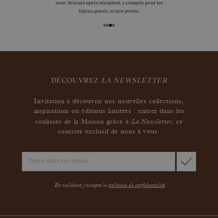
sous 30 jours après réception, y compris pour les
bijoux gravés, si non portés.
DÉCOUVREZ
LA NEWSLETTER
Invitation à découvrir nos nouvelles collections,
inspirations ou éditions limitées : entrez dans les
La Newsletter
coulisses de la Maison grâce à
,
ce
courrier exclusif de nous à vous.
En validant, j'accepte la
politique de confidentialité