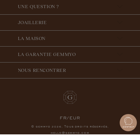
UNE QUESTION ?
JOAILLERIE
LA MAISON
LA GARANTIE GEMMYO
NOUS RENCONTRER
FR/EUR
© gemmyo
. Tous droits réservés.
2026
hello@gemmyo.com