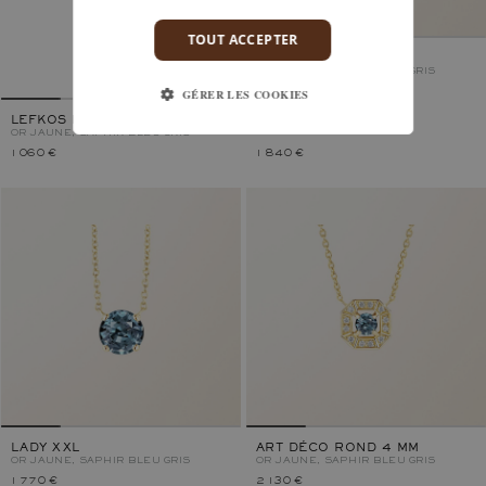
TOUT ACCEPTER
LADY DUO
OR JAUNE, SAPHIR BLEU GRIS
GÉRER LES COOKIES
LEFKOS PERLE
OR JAUNE, SAPHIR BLEU GRIS
1 060 €
1 840 €
LADY XXL
ART DÉCO ROND 4 MM
OR JAUNE, SAPHIR BLEU GRIS
OR JAUNE, SAPHIR BLEU GRIS
1 770 €
2 130 €