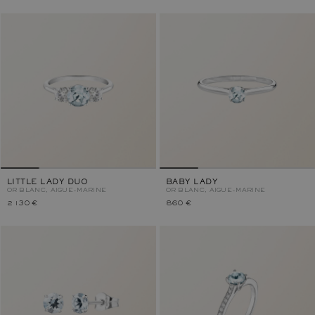
LITTLE LADY DUO
BABY LADY
OR BLANC, AIGUE-MARINE
OR BLANC, AIGUE-MARINE
2 130 €
860 €