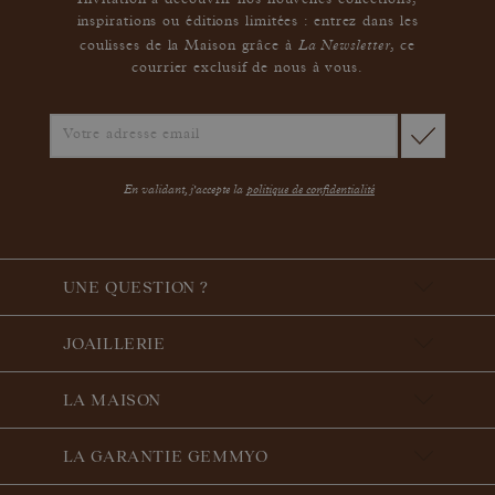
Invitation à découvrir nos nouvelles collections,
inspirations ou éditions limitées : entrez dans les
La Newsletter
coulisses de la Maison grâce à
,
ce
courrier exclusif de nous à vous.
En validant, j'accepte la
politique de confidentialité
UNE QUESTION ?
JOAILLERIE
LA MAISON
LA GARANTIE GEMMYO