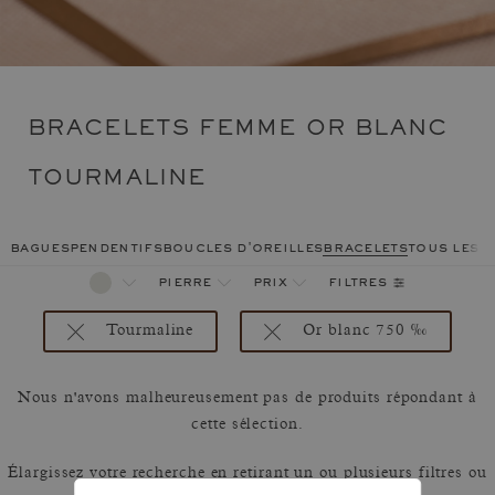
BRACELETS FEMME OR BLANC
TOURMALINE
bagues
pendentifs
boucles d'oreilles
bracelets
tous les 
filtres
pierre
prix
Tourmaline
Or blanc 750 ‰
Nous n'avons malheureusement pas de produits répondant à
cette sélection.
Élargissez votre recherche en retirant un ou plusieurs filtres ou