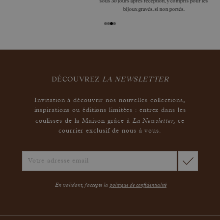
sous 30 jours après réception, y compris pour les
bijoux gravés, si non portés.
DÉCOUVREZ
LA NEWSLETTER
Invitation à découvrir nos nouvelles collections,
inspirations ou éditions limitées : entrez dans les
La Newsletter
coulisses de la Maison grâce à
,
ce
courrier exclusif de nous à vous.
En validant, j'accepte la
politique de confidentialité