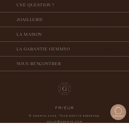
UNE QUESTION ?
JOAILLERIE
LA MAISON
LA GARANTIE GEMMYO
NOUS RENCONTRER
FR/EUR
© gemmyo
. Tous droits réservés.
2026
hello@gemmyo.com