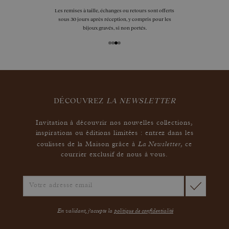
Les remises à taille, échanges ou retours sont offerts
sous 30 jours après réception, y compris pour les
bijoux gravés, si non portés.
DÉCOUVREZ
LA NEWSLETTER
Invitation à découvrir nos nouvelles collections,
inspirations ou éditions limitées : entrez dans les
La Newsletter
coulisses de la Maison grâce à
,
ce
courrier exclusif de nous à vous.
En validant, j'accepte la
politique de confidentialité