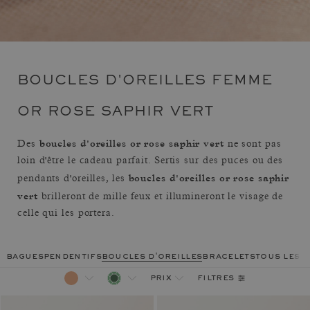
BOUCLES D'OREILLES FEMME
OR ROSE SAPHIR VERT
boucles d'oreilles or rose saphir vert
Des
ne sont pas
loin d'être le cadeau parfait. Sertis sur des puces ou des
boucles d'oreilles or rose saphir
pendants d'oreilles, les
vert
brilleront de mille feux et illumineront le visage de
celle qui les portera.
bagues
pendentifs
boucles d'oreilles
bracelets
tous les 
filtres
prix