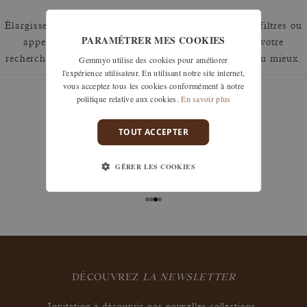
Élargissez votre recherche en retirant un ou plusieurs filtres ou
PARAMÉTRER MES COOKIES
appelez nous au 01 42 46 90 89 pour discuter de votre
Gemmyo utilise des cookies pour améliorer
recherche et voir comment nous pouvons y répondre au mieux.
l'expérience utilisateur. En utilisant notre site internet,
vous acceptez tous les cookies conformément à notre
politique relative aux cookies.
En savoir plus
TOUT ACCEPTER
garanties
Les remises à taille, échanges ou retours sont offerts
GÉRER LES COOKIES
sous 30 jours après réception, y compris pour les
bijoux gravés, si non portés.
DÉCOUVREZ
LA NEWSLETTER