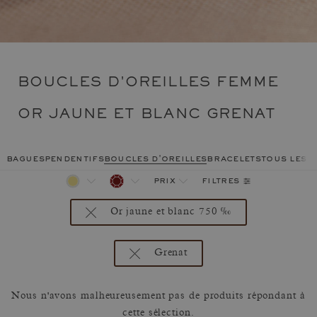
BOUCLES D'OREILLES FEMME
OR JAUNE ET BLANC GRENAT
bagues
pendentifs
boucles d'oreilles
bracelets
tous les 
filtres
prix
Or jaune et blanc 750 ‰
Grenat
Nous n'avons malheureusement pas de produits répondant à
cette sélection.