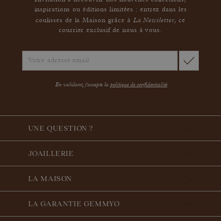
Invitation à découvrir nos nouvelles collections,
inspirations ou éditions limitées : entrez dans les
La Newsletter
coulisses de la Maison grâce à
,
ce
courrier exclusif de nous à vous.
En validant, j'accepte la
politique de confidentialité
UNE QUESTION ?
JOAILLERIE
LA MAISON
LA GARANTIE GEMMYO