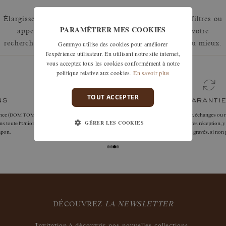
Élargissez votre recherche en retirant un ou plusieurs filtres ou
PARAMÉTRER MES COOKIES
appelez nous au 01 42 46 90 89 pour discuter de votre
Gemmyo utilise des cookies pour améliorer
recherche et voir comment nous pouvons y répondre au mieux.
l'expérience utilisateur. En utilisant notre site internet,
vous acceptez tous les cookies conformément à notre
politique relative aux cookies.
En savoir plus
TOUT ACCEPTER
garanties
Les remises à taille, échanges ou retours sont offerts
GÉRER LES COOKIES
sous 30 jours après réception, y compris pour les
bijoux gravés, si non portés.
DÉCOUVREZ
LA NEWSLETTER