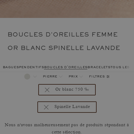
BOUCLES D'OREILLES FEMME
OR BLANC SPINELLE LAVANDE
bagues
pendentifs
boucles d'oreilles
bracelets
tous les 
filtres
pierre
prix
Or blanc 750 ‰
Spinelle Lavande
Nous n'avons malheureusement pas de produits répondant à
cette sélection.