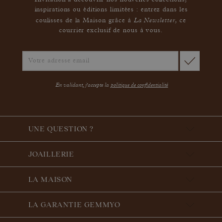
Invitation à découvrir nos nouvelles collections,
inspirations ou éditions limitées : entrez dans les
La Newsletter
coulisses de la Maison grâce à
,
ce
courrier exclusif de nous à vous.
En validant, j'accepte la
politique de confidentialité
UNE QUESTION ?
JOAILLERIE
LA MAISON
LA GARANTIE GEMMYO