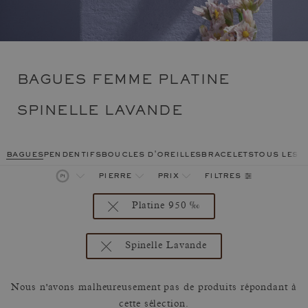
BAGUES FEMME PLATINE
SPINELLE LAVANDE
bagues
pendentifs
boucles d'oreilles
bracelets
tous les 
filtres
pierre
prix
Platine 950 ‰
Spinelle Lavande
Nous n'avons malheureusement pas de produits répondant à
cette sélection.