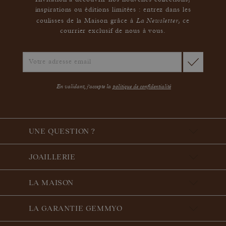
Invitation à découvrir nos nouvelles collections,
inspirations ou éditions limitées : entrez dans les
La Newsletter
coulisses de la Maison grâce à
,
ce
courrier exclusif de nous à vous.
En validant, j'accepte la
politique de confidentialité
UNE QUESTION ?
JOAILLERIE
LA MAISON
LA GARANTIE GEMMYO