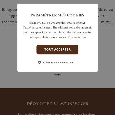
Élargissez votre recherche en retirant un ou plusieurs filtres ou
PARAMÉTRER MES COOKIES
appelez nous au 01 42 46 90 89 pour discuter de votre
Gemmyo utilise des cookies pour améliorer
recherche et voir comment nous pouvons y répondre au mieux.
l'expérience utilisateur. En utilisant notre site internet,
vous acceptez tous les cookies conformément à notre
politique relative aux cookies.
En savoir plus
TOUT ACCEPTER
garanties
Les remises à taille, échanges ou retours sont offerts
GÉRER LES COOKIES
sous 30 jours après réception, y compris pour les
bijoux gravés, si non portés.
DÉCOUVREZ
LA NEWSLETTER