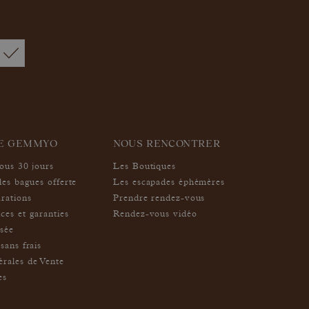
IE GEMMYO
NOUS RENCONTRER
sous 30 jours
Les Boutiques
des bagues offerte
Les escapades éphémères
arations
Prendre rendez-vous
ces et garanties
Rendez-vous vidéo
isée
sans frais
rales de Vente
es