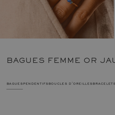
BAGUES FEMME OR JAU
bagues
pendentifs
boucles d'oreilles
bracelet