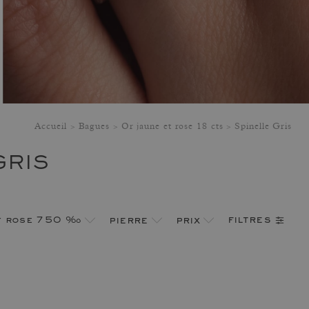
Accueil
Bagues
Or jaune et rose 18 cts
Spinelle Gris
GRIS
filtres
et rose 750 ‰
pierre
prix