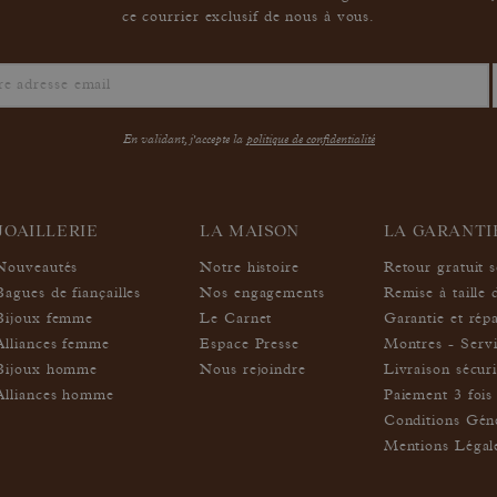
ce courrier exclusif de nous à vous.
En validant, j'accepte la
politique de confidentialité
JOAILLERIE
LA MAISON
LA GARANT
Nouveautés
Notre histoire
Retour gratuit 
Bagues de fiançailles
Nos engagements
Remise à taille 
Bijoux femme
Le Carnet
Garantie et rép
Alliances femme
Espace Presse
Montres - Servi
Bijoux homme
Nous rejoindre
Livraison sécur
Alliances homme
Paiement 3 fois 
Conditions Géné
Mentions Légal