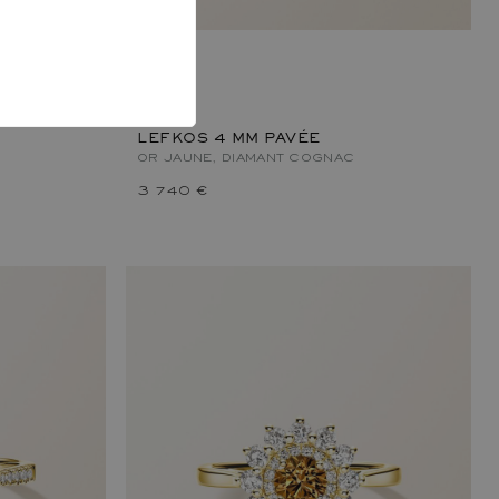
T DIAMANT
LEFKOS 4 MM PAVÉE
OR JAUNE, DIAMANT COGNAC
3 740 €