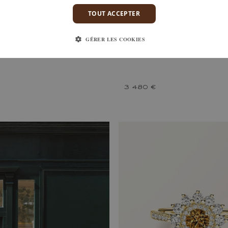
TOUT ACCEPTER
 POIRE
ALTEREGO OVALE
DIAMANT COGNAC ET DIAMANT
OR JAUNE, DIAMANT COGNAC E
GÉRER LES COOKIES
3 480 €