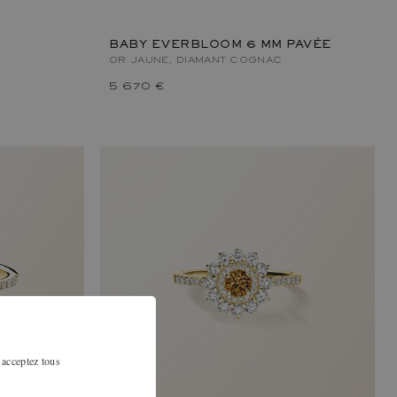
BABY EVERBLOOM 6 MM PAVÉE
OR JAUNE, DIAMANT COGNAC
5 670 €
 acceptez tous