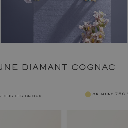
UNE DIAMANT COGNAC
or jaune 750
s
tous les bijoux femme