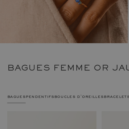
BAGUES FEMME OR JA
bagues
pendentifs
boucles d'oreilles
bracelet