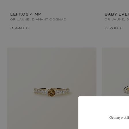
LEFKOS 4 MM
BABY EVE
OR JAUNE, DIAMANT COGNAC
OR JAUNE, 
3 440 €
3 780 €
Gemmyo utilis