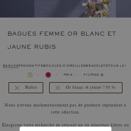
BAGUES FEMME OR BLANC ET
JAUNE RUBIS
bagues
pendentifs
boucles d'oreilles
bracelets
tous les 
filtres
prix
Rubis
Or blanc et jaune 750 ‰
Nous n'avons malheureusement pas de produits répondant à
cette sélection.
Élargissez votre recherche en retirant un ou plusieurs filtres ou