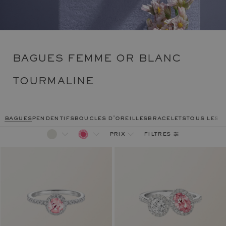
BAGUES FEMME OR BLANC
TOURMALINE
bagues
pendentifs
boucles d'oreilles
bracelets
tous les 
filtres
prix