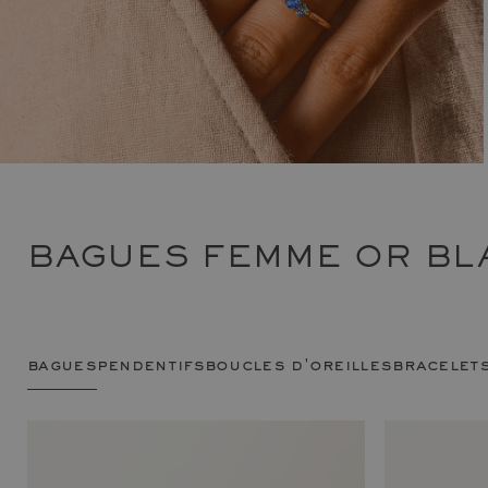
BAGUES FEMME OR BLA
bagues
pendentifs
boucles d'oreilles
bracelet