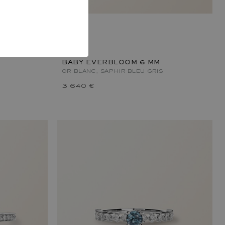
BABY EVERBLOOM 6 MM
OR BLANC, SAPHIR BLEU GRIS
3 640 €