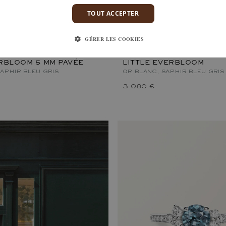
TOUT ACCEPTER
GÉRER LES COOKIES
RBLOOM 5 MM PAVÉE
LITTLE EVERBLOOM
APHIR BLEU GRIS
OR BLANC, SAPHIR BLEU GRIS
3 080 €