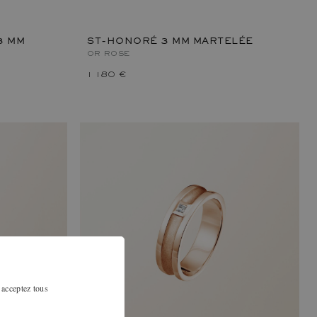
3 MM
ST-HONORÉ 3 MM MARTELÉE
OR ROSE
1 180 €
 acceptez tous