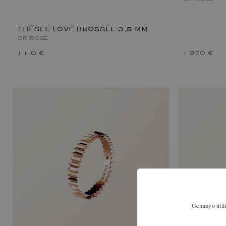
THÉSÉE LOVE BROSSÉE 3,5 MM
OR ROSE
1 110 €
1 970 €
Gemmyo utilis