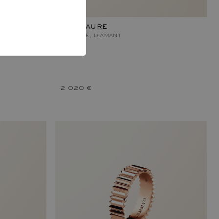
MINOTAURE
OR ROSE, DIAMANT
2 020 €