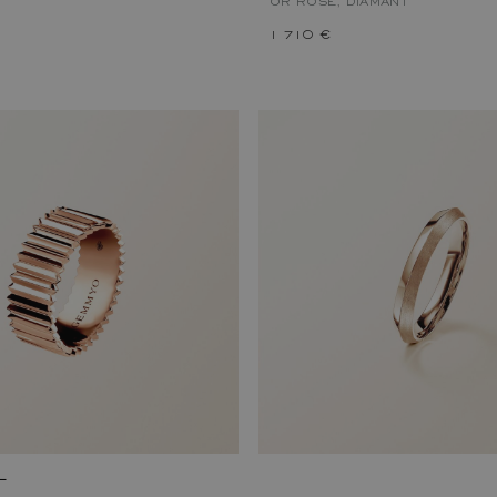
OR ROSE, DIAMANT
1 710 €
L