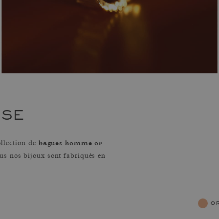
OSE
bagues homme or
ollection de
us nos bijoux sont fabriqués en
o