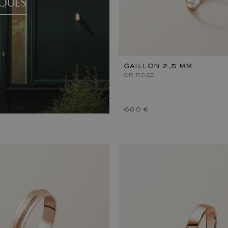
QUES
GAILLON 2,5 MM
OR ROSE
660 €