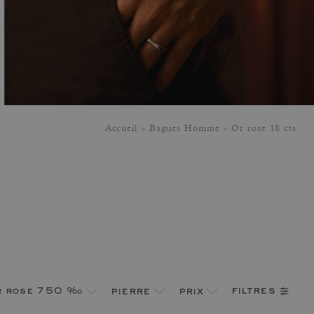
Accueil
Bagues Homme
Or rose 18 cts
filtres
r rose 750 ‰
pierre
prix