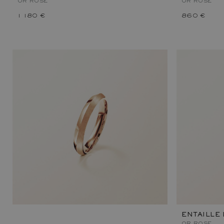
OR ROSE
OR ROSE
1 180 €
860 €
ENTAILLE 
OR ROSE