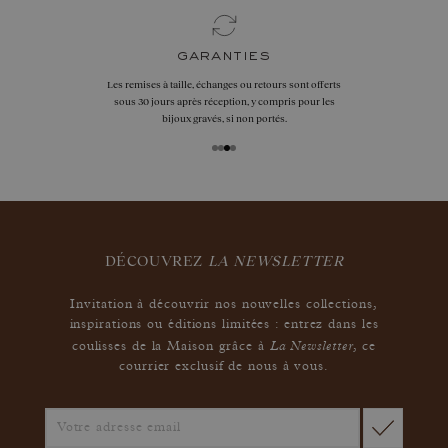
garanties
Les remises à taille, échanges ou retours sont offerts
sous 30 jours après réception, y compris pour les
bijoux gravés, si non portés.
DÉCOUVREZ
LA NEWSLETTER
Invitation à découvrir nos nouvelles collections,
inspirations ou éditions limitées : entrez dans les
La Newsletter
coulisses de la Maison grâce à
,
ce
courrier exclusif de nous à vous.