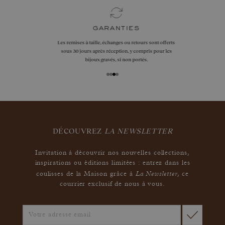
garanties
Les remises à taille, échanges ou retours sont offerts
sous 30 jours après réception, y compris pour les
bijoux gravés, si non portés.
DÉCOUVREZ
LA NEWSLETTER
Invitation à découvrir nos nouvelles collections,
inspirations ou éditions limitées : entrez dans les
La Newsletter
coulisses de la Maison grâce à
,
ce
courrier exclusif de nous à vous.