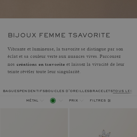
BIJOUX FEMME TSAVORITE
Vibrante et lumineuse, la tsavorite se distingue par son
éclat et sa couleur verte aux nuances vives. Parcourez
créations en tsavorite
nos
et laissez la vivacité de leur
teinte révéler toute leur singularité.
bagues
pendentifs
boucles d'oreilles
bracelets
tous les 
filtres
métal
prix