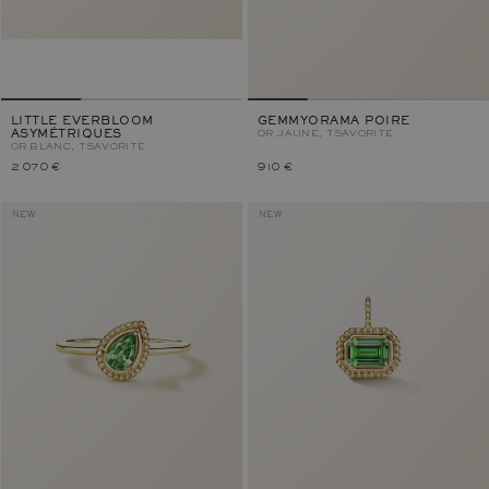
LITTLE EVERBLOOM
GEMMYORAMA POIRE
ASYMÉTRIQUES
OR JAUNE, TSAVORITE
OR BLANC, TSAVORITE
2 070 €
910 €
NEW
NEW