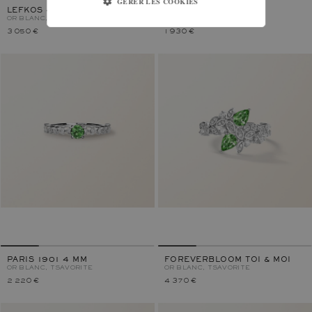
GÉRER LES COOKIES
LEFKOS 4 MM
LEFKOS
OR BLANC, TSAVORITE
OR BLANC, TSAVORITE
3 050 €
1 930 €
PARIS 1901 4 MM
FOREVERBLOOM TOI & MOI
OR BLANC, TSAVORITE
OR BLANC, TSAVORITE
2 220 €
4 370 €