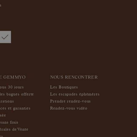
s
IE GEMMYO
NOUS RENCONTRER
sous 30 jours
Les Boutiques
des bagues offerte
Les escapades éphémères
arations
Prendre rendez-vous
ces et garanties
Rendez-vous vidéo
isée
sans frais
rales de Vente
es