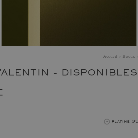
Accueil
Bijoux
VALENTIN - DISPONIBLE
E
platine 