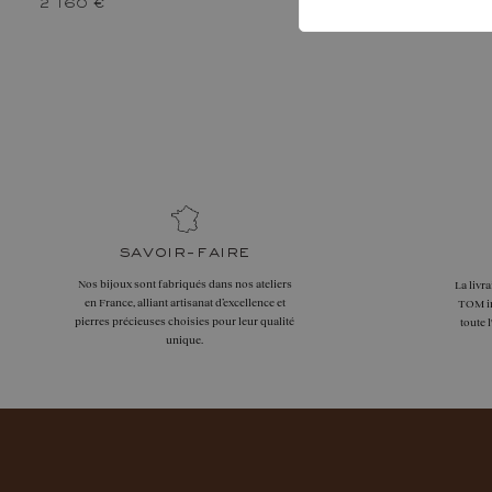
2 160 €
savoir-faire
Nos bijoux sont fabriqués dans nos ateliers
La livr
en France, alliant artisanat d’excellence et
TOM in
pierres précieuses choisies pour leur qualité
toute 
unique.