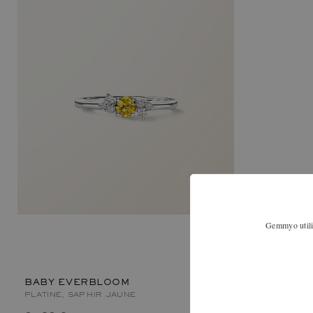
Gemmyo utilis
BABY EVERBLOOM
PLATINE, SAPHIR JAUNE