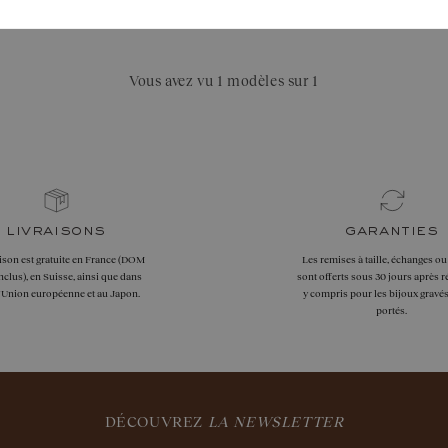
Vous avez vu 1 modèles sur 1
livraisons
garanties
aison est gratuite en France (DOM
Les remises à taille, échanges ou
clus), en Suisse, ainsi que dans
sont offerts sous 30 jours après r
l'Union européenne et au Japon.
y compris pour les bijoux gravés
portés.
DÉCOUVREZ
LA NEWSLETTER