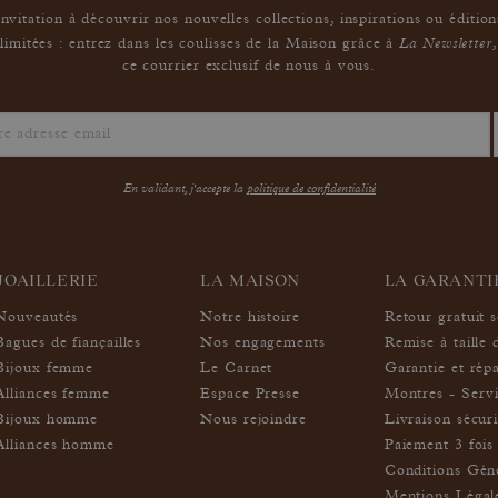
Invitation à découvrir nos nouvelles collections, inspirations ou édition
La Newsletter
limitées : entrez dans les coulisses de la Maison grâce à
,
ce courrier exclusif de nous à vous.
En validant, j'accepte la
politique de confidentialité
JOAILLERIE
LA MAISON
LA GARANT
Nouveautés
Notre histoire
Retour gratuit 
Bagues de fiançailles
Nos engagements
Remise à taille 
Bijoux femme
Le Carnet
Garantie et rép
Alliances femme
Espace Presse
Montres - Servi
Bijoux homme
Nous rejoindre
Livraison sécur
Alliances homme
Paiement 3 fois 
Conditions Géné
Mentions Légal