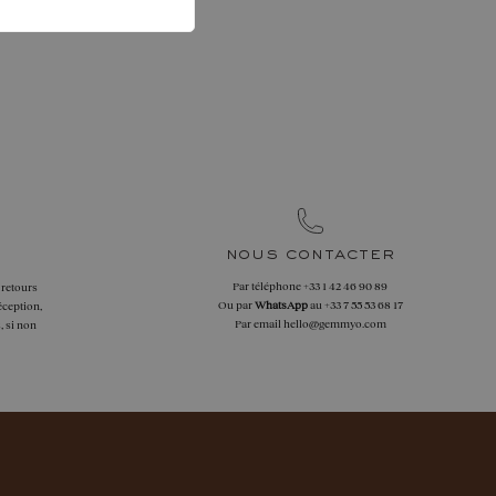
nous contacter
Par téléphone
+33 1 42 46 90 89
 retours
Ou par
WhatsApp
au
+33 7 55 53 68 17
éception,
Par email
hello@gemmyo.com
, si non