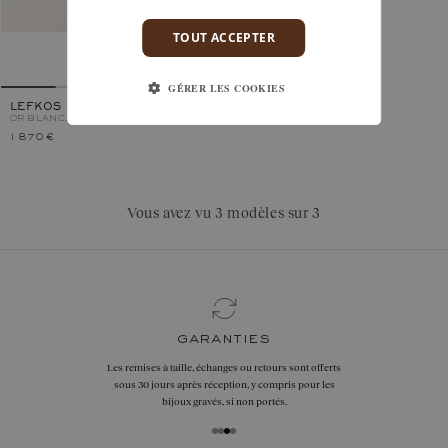
TOUT ACCEPTER
GÉRER LES COOKIES
LEFKOS
OR BLANC, AIGUE-MARINE
1 870 €
Vous avez vu 3 modèles sur 3
garanties
Les remises à taille, échanges ou retours sont offerts
sous 30 jours après réception, y compris pour les
bijoux gravés, si non portés.