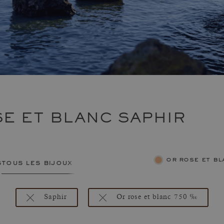
E ET BLANC SAPHIR
or rose et 
s
tous les bijoux femme
Saphir
Or rose et blanc 750 ‰