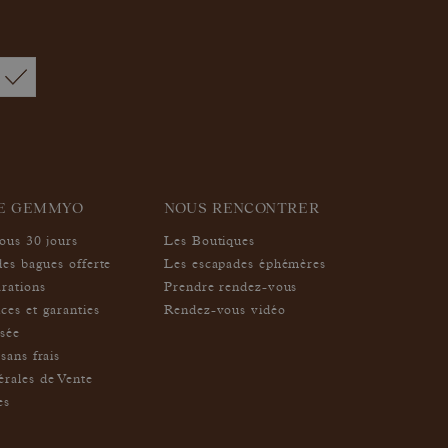
IE GEMMYO
NOUS RENCONTRER
sous 30 jours
Les Boutiques
des bagues offerte
Les escapades éphémères
arations
Prendre rendez-vous
ces et garanties
Rendez-vous vidéo
isée
sans frais
rales de Vente
es