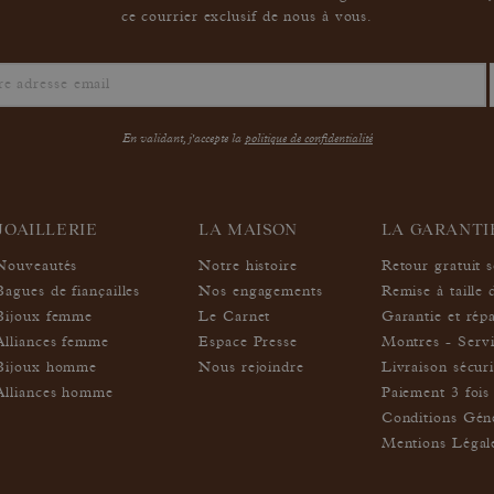
ce courrier exclusif de nous à vous.
En validant, j'accepte la
politique de confidentialité
JOAILLERIE
LA MAISON
LA GARANT
Nouveautés
Notre histoire
Retour gratuit 
Bagues de fiançailles
Nos engagements
Remise à taille 
Bijoux femme
Le Carnet
Garantie et rép
Alliances femme
Espace Presse
Montres - Servi
Bijoux homme
Nous rejoindre
Livraison sécur
Alliances homme
Paiement 3 fois 
Conditions Géné
Mentions Légal