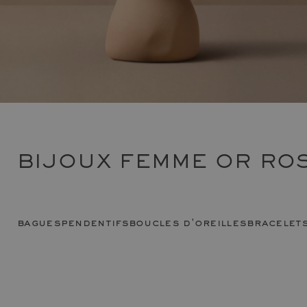
BIJOUX FEMME OR ROS
bagues
pendentifs
boucles d'oreilles
bracelet