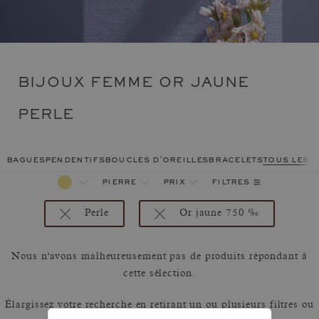
BIJOUX FEMME OR JAUNE
PERLE
bagues
pendentifs
boucles d'oreilles
bracelets
tous les 
filtres
pierre
prix
Perle
Or jaune 750 ‰
Nous n'avons malheureusement pas de produits répondant à
cette sélection.
Élargissez votre recherche en retirant un ou plusieurs filtres ou