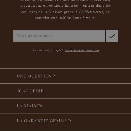
Invitation à découvrir nos nouvelles collections,
inspirations ou éditions limitées : entrez dans les
La Newsletter
coulisses de la Maison grâce à
,
ce
courrier exclusif de nous à vous.
En validant, j'accepte la
politique de confidentialité
UNE QUESTION ?
JOAILLERIE
LA MAISON
LA GARANTIE GEMMYO