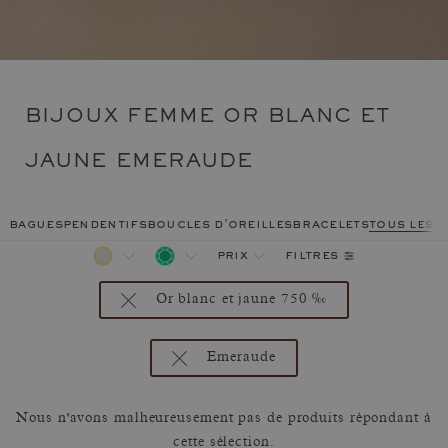
BIJOUX FEMME OR BLANC ET
JAUNE EMERAUDE
bagues
pendentifs
boucles d'oreilles
bracelets
tous les 
filtres
prix
Or blanc et jaune 750 ‰
Emeraude
Nous n'avons malheureusement pas de produits répondant à
cette sélection.