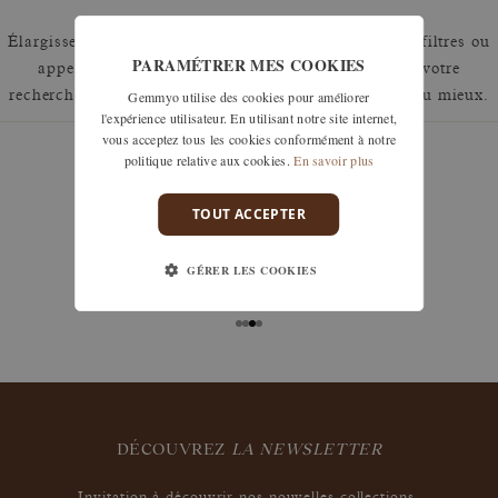
Élargissez votre recherche en retirant un ou plusieurs filtres ou
PARAMÉTRER MES COOKIES
appelez nous au 01 42 46 90 89 pour discuter de votre
Gemmyo utilise des cookies pour améliorer
recherche et voir comment nous pouvons y répondre au mieux.
l'expérience utilisateur. En utilisant notre site internet,
vous acceptez tous les cookies conformément à notre
politique relative aux cookies.
En savoir plus
TOUT ACCEPTER
garanties
Les remises à taille, échanges ou retours sont offerts
GÉRER LES COOKIES
sous 30 jours après réception, y compris pour les
bijoux gravés, si non portés.
DÉCOUVREZ
LA NEWSLETTER