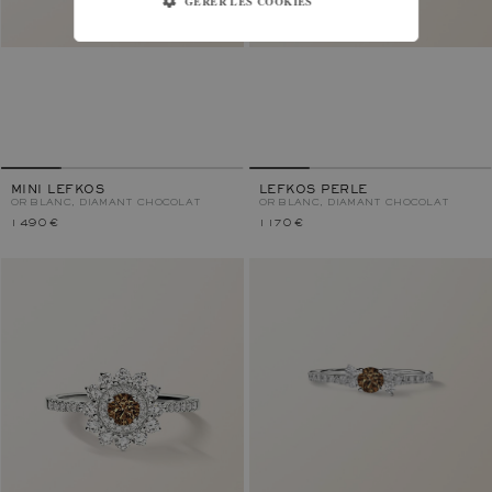
GÉRER LES COOKIES
MINI LEFKOS
LEFKOS PERLE
OR BLANC, DIAMANT CHOCOLAT
OR BLANC, DIAMANT CHOCOLAT
1 490 €
1 170 €