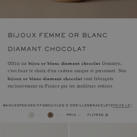
BIJOUX FEMME OR BLANC
DIAMANT CHOCOLAT
bijou or blanc diamant chocolat
Offrir un
Gemmyo,
c'est faire le choix d'un cadeau unique et personnel. Nos
bijoux or blanc diamant chocolat
sont fabriqués
exclusivement en France par les meilleurs ateliers.
bagues
pendentifs
boucles d'oreilles
bracelets
tous les 
filtres
prix